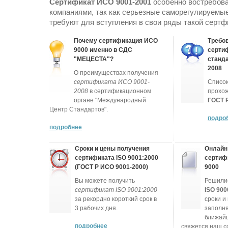
Сертификат ИСО 9001-2001
особенно востребов
компаниями, так как серьезные саморегулируемы
требуют для вступления в свои ряды такой сертф
Почему сертификация ИСО
Требов
9000 именно в СДС
серти
"МЕЦЕСТА"?
станд
2008
О преимуществах получения
сертификата ИСО 9001-
Список
2008
в сертификационном
прохо
органе "Международный
ГОСТ 
Центр Стандартов".
подро
подробнее
Сроки и цены получения
Онлайн
сертификата ISO 9001:2000
сертиф
(ГОСТ Р ИСО 9001-2000)
9000
Вы можете получить
Решили
сертификат ISO 9001:2000
ISO 900
за рекордно короткий срок в
сроки и
3 рабочих дня.
заполня
ближай
подробнее
свяжется наш с